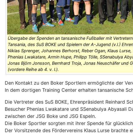
Übergabe der Spenden an tansanische Fußballer mit Vertretern
Tansania, des SuS BOKE und Spielern der A-Jugend (v.l.) Ehre
Niklas Sprenger, Johannes Berhorst, Reber Ogan, Klaus Lurse, 
Phenias Lwakatare, Armin Hupe, Philipp Tölle, SSenabulya Abya
Jonas Björn Jonsson, Bernhard Troja, Jonas Neuschäfer und 
(vordere Reihe ab 4. v. l.).
Den Kontakt zu den Boker Sportlern ermöglichte der Verei
In dem dortigen Training Center erhalten tansanische Sch
Die Vertreter des SuS BOKE, Ehrenpräsident Reinhard S
Besucher Phenias Lwakatare und SSenabulya Abyasali Da
zwischen der JSG Boke und JSG Espeln.
Die Boker Sportler sorgten mit ihrer Spende für glücklic
Der Vorsitzende des Fördervereins Klaus Lurse brachte ei