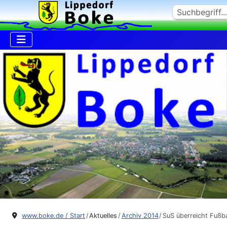
Suchen
www.boke.de / Start
Aktuelles
Archiv 2014
SuS überreicht Fußba