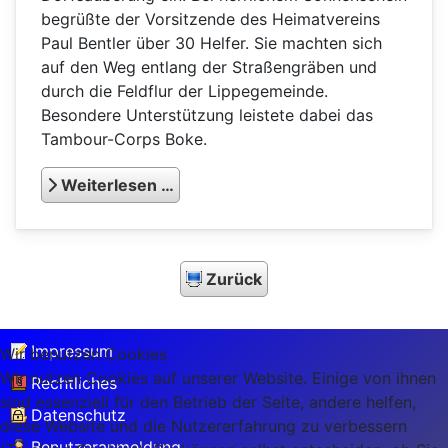
begrüßte der Vorsitzende des Heimatvereins
Paul Bentler über 30 Helfer. Sie machten sich
auf den Weg entlang der Straßengräben und
durch die Feldflur der Lippegemeinde.
Besondere Unterstützung leistete dabei das
Tambour-Corps Boke.
Weiterlesen …
Zurück
Impressum
Wir benutzen Cookies
Wir nutzen Cookies auf unserer Website. Einige von ihnen
Rechtliches
sind essenziell für den Betrieb der Seite, andere helfen,
Datenschutz
diese Website und die Nutzererfahrung zu verbessern
Benutzeranmeldung