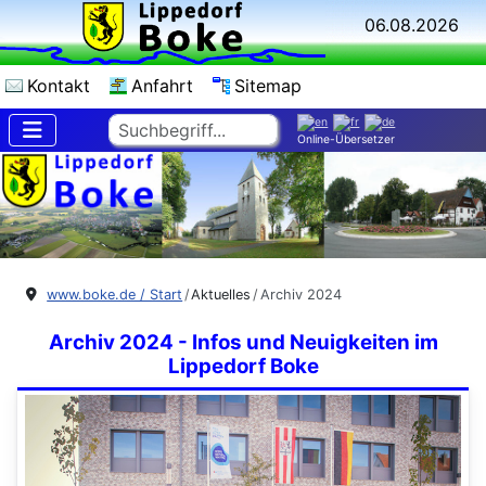
06.08.2026
Kontakt
Anfahrt
Sitemap
Suchen
Online-Übersetzer
www.boke.de / Start
Aktuelles
Archiv 2024
Archiv 2024 - Infos und Neuigkeiten im
Lippedorf Boke