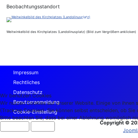
Beobachtungsstandort
Weitwinkelbild des Kirchplatzes (Landolinusplatz) (Bild zum Vergrößern anklicken)
Impressum
Rechtliches
Datenschutz
Wir benutzen Cookies
Benutzeranmeldung
Wir nutzen Cookies auf unserer Website. Einige von ihnen s
(Tracking Cookies). Sie können selbst entscheiden, ob Sie
Cookie-Einstellung
Bitte beachten Sie, dass bei einer Ablehnung womöglich nic
Copyright © 20
Akzeptieren
Ablehnen
Jooml