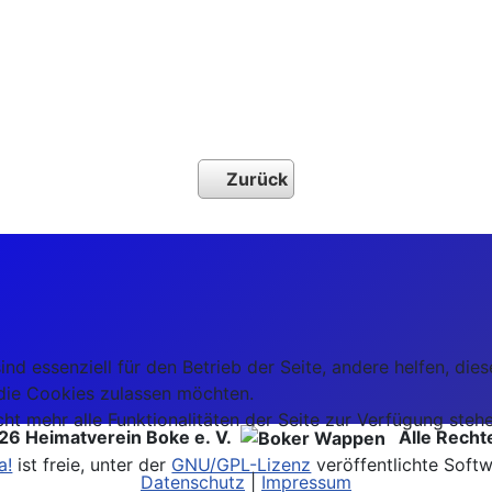
Zurück
ind essenziell für den Betrieb der Seite, andere helfen, di
 die Cookies zulassen möchten.
ht mehr alle Funktionalitäten der Seite zur Verfügung stehe
26 Heimatverein Boke e. V.
Alle Rechte
a!
ist freie, unter der
GNU/GPL-Lizenz
veröffentlichte Softw
Datenschutz
|
Impressum