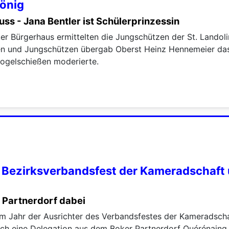
könig
uss - Jana Bentler ist Schülerprinzessin
er Bürgerhaus ermittelten die Jungschützen der St. Landol
n und Jungschützen übergab Oberst Heinz Hennemeier das
ogelschießen moderierte.
Bezirksverbandsfest der Kameradschaft u
m Partnerdorf dabei
m Jahr der Ausrichter des Verbandsfestes der Kameradsch
h eine Delegation aus dem Boker Partnerdorf Quérénaing t