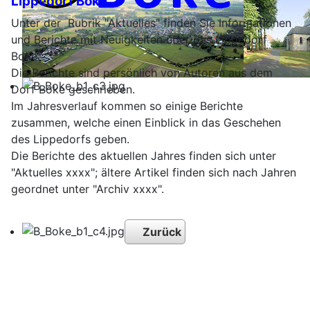
Lippedorf Boke
Unter der Rubrik "Aktuelles" finden Sie Informationen
und Berichte mit Neuigkeiten über das Lippedorf
Boke.
Die Berichte sind persönlich von Autoren aus dem
Dorf Boke geschrieben.
Im Jahresverlauf kommen so einige Berichte
zusammen, welche einen Einblick in das Geschehen
des Lippedorfs geben.
Die Berichte des aktuellen Jahres finden sich unter
"Aktuelles xxxx"; ältere Artikel finden sich nach Jahren
geordnet unter "Archiv xxxx".
Zurück