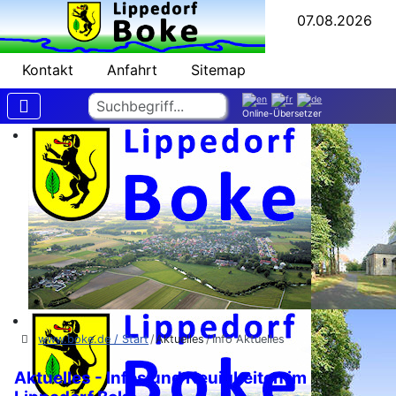
07.08.2026
Kontakt
Anfahrt
Sitemap
Suchen
Online-Übersetzer
www.boke.de / Start
Aktuelles
Info Aktuelles
Aktuelles - Infos und Neuigkeiten im