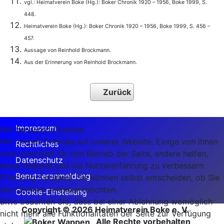
vgl.: Heimatverein Boke (Hg.): Boker Chronik 1920 – 1956, Boke 1999, S.
448.
Heimatverein Boke (Hg.): Boker Chronik 1920 – 1956, Boke 1999, S. 456 –
457.
Aussage von Reinhold Brockmann.
Aus der Erinnerung von Reinhold Brockmann.
Zurück
Impressum
Wir benutzen Cookies
Wir nutzen Cookies auf unserer Website. Einige von ihnen
Rechtliches
sind essenziell für den Betrieb der Seite, andere helfen,
Datenschutz
diese Website und die Nutzererfahrung zu verbessern
Benutzeranmeldung
(Tracking Cookies). Sie können selbst entscheiden, ob Sie
die Cookies zulassen möchten.
Cookie-Einstellung
Bitte beachten Sie, dass bei einer Ablehnung womöglich
Copyright © 2026 Heimatverein Boke e. V.
nicht mehr alle Funktionalitäten der Seite zur Verfügung
Alle Rechte vorbehalten