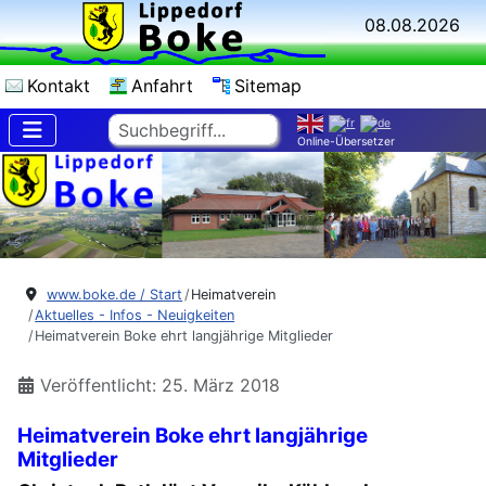
08.08.2026
Kontakt
Anfahrt
Sitemap
Suchen
Online-Übersetzer
www.boke.de / Start
Heimatverein
Aktuelles - Infos - Neuigkeiten
Heimatverein Boke ehrt langjährige Mitglieder
Veröffentlicht: 25. März 2018
Heimatverein Boke ehrt langjährige
Mitglieder