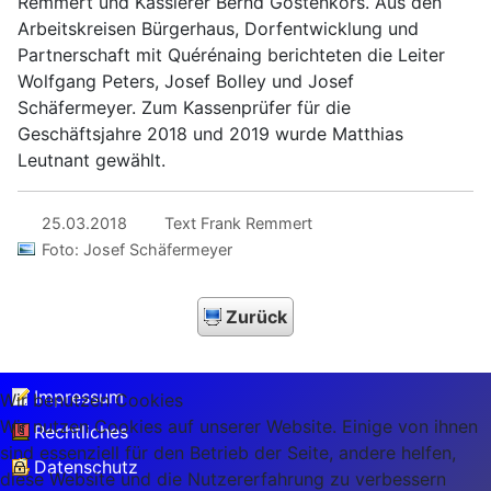
Remmert und Kassierer Bernd Göstenkors. Aus den
Arbeitskreisen Bürgerhaus, Dorfentwicklung und
Partnerschaft mit Quérénaing berichteten die Leiter
Wolfgang Peters, Josef Bolley und Josef
Schäfermeyer. Zum Kassenprüfer für die
Geschäftsjahre 2018 und 2019 wurde Matthias
Leutnant gewählt.
25.03.2018
Text Frank Remmert
Foto: Josef Schäfermeyer
Zurück
Impressum
Wir benutzen Cookies
Wir nutzen Cookies auf unserer Website. Einige von ihnen
Rechtliches
sind essenziell für den Betrieb der Seite, andere helfen,
Datenschutz
diese Website und die Nutzererfahrung zu verbessern