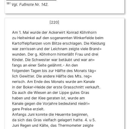
181
Vgl. Fußnote Nr. 142.
[220]
Am 1. Mai wurde der Ackerwirt Konrad Köhnhorn
zu Heitwinkel auf den sogenannten Winkerfelde beim
Kartoffelpflanzen vom Blitze erschlagen. Die Kleidung
war zerrissen und der Leichnam zeigte viele Brand=
wunden. Der g. Köhnhorn hinterläßt Frau und drei
Kinder. Die Schwester war betäubt und war an=
fangs an einer Seite gelähmt.- An den
folgenden Tagen bis zur Hälfte des Monats täg=
lich Gewitter. Die andere Hälfte des Mts. reg=
nerisch. Am Ende des Monats wurde am Kanale
in der Boker=Heide der erste Grasschnitt verkauft.
Da auch die Wiesen an der Lippe gutes Gras
haben und der Klee geraten ist, wurde am
Kanale gegen die Vorjahre bedeutend niedri=
gere Preise erzielt.
Anfangs Juni konnte die Heuernte beginnen,
da sich das Gras vielfach gelagert hatte. 4. u 5.
Juni Regen und Kälte, das Thermometer zeigte