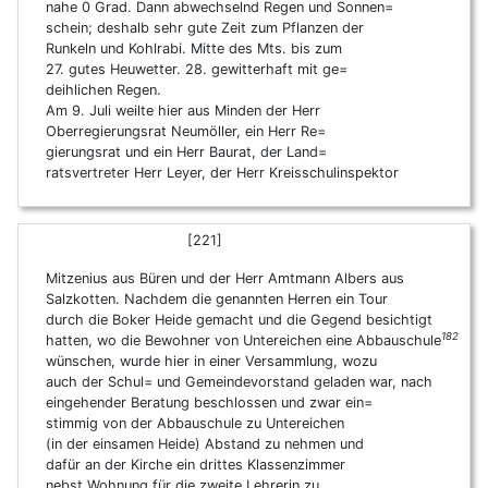
nahe 0 Grad. Dann abwechselnd Regen und Sonnen=
schein; deshalb sehr gute Zeit zum Pflanzen der
Runkeln und Kohlrabi. Mitte des Mts. bis zum
27. gutes Heuwetter. 28. gewitterhaft mit ge=
deihlichen Regen.
Am 9. Juli weilte hier aus Minden der Herr
Oberregierungsrat Neumöller, ein Herr Re=
gierungsrat und ein Herr Baurat, der Land=
ratsvertreter Herr Leyer, der Herr Kreisschulinspektor
[221]
Mitzenius aus Büren und der Herr Amtmann Albers aus
Salzkotten. Nachdem die genannten Herren ein Tour
durch die Boker Heide gemacht und die Gegend besichtigt
182
hatten, wo die Bewohner von Untereichen eine Abbauschule
wünschen, wurde hier in einer Versammlung, wozu
auch der Schul= und Gemeindevorstand geladen war, nach
eingehender Beratung beschlossen und zwar ein=
stimmig von der Abbauschule zu Untereichen
(in der einsamen Heide) Abstand zu nehmen und
dafür an der Kirche ein drittes Klassenzimmer
nebst Wohnung für die zweite Lehrerin zu