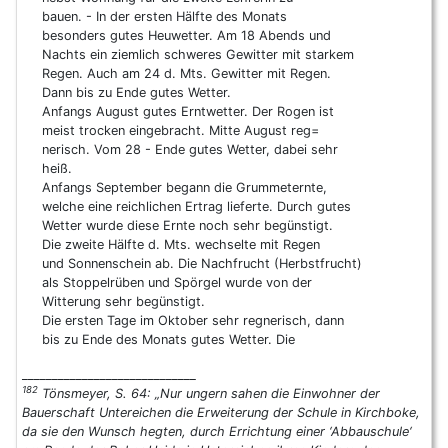
bauen. - In der ersten Hälfte des Monats
besonders gutes Heuwetter. Am 18 Abends und
Nachts ein ziemlich schweres Gewitter mit starkem
Regen. Auch am 24 d. Mts. Gewitter mit Regen.
Dann bis zu Ende gutes Wetter.
Anfangs August gutes Erntwetter. Der Rogen ist
meist trocken eingebracht. Mitte August reg=
nerisch. Vom 28 - Ende gutes Wetter, dabei sehr
heiß.
Anfangs September begann die Grummeternte,
welche eine reichlichen Ertrag lieferte. Durch gutes
Wetter wurde diese Ernte noch sehr begünstigt.
Die zweite Hälfte d. Mts. wechselte mit Regen
und Sonnenschein ab. Die Nachfrucht (Herbstfrucht)
als Stoppelrüben und Spörgel wurde von der
Witterung sehr begünstigt.
Die ersten Tage im Oktober sehr regnerisch, dann
bis zu Ende des Monats gutes Wetter. Die
_____________________________
182
Tönsmeyer, S. 64: „Nur ungern sahen die Einwohner der
Bauerschaft Untereichen die Erweiterung der Schule in Kirchboke,
da sie den Wunsch hegten, durch Errichtung einer ‘Abbauschule‘