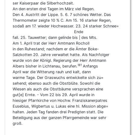
ser Kaiserpaar die Silberhochzeit.
An den ersten drei Tagen im März viel Regen.
Den 4. Austritt der Lippe. 5. 6. 7 schönes Wetter. Das
Thermometer zeigte 10 % C. Am 15. 16 starker Regen,
sodaß am 17. wieder Hochwasser. 23. 24 starker Schnee=
Ende
fall. 25. Tauwetter; dann gelinde bis | des Mts.
Am 1. April trat der Herr Amtmann Rocholl
in den Ruhestand; nachdem er die Ämter Boke-
Salzkotten 20. Jahre verwaltet hatte. Als Nachfolger
wurde von der Königl. Regierung der Herr Amtmann
181
Albers bisher in Lichtenau, berufen.
Anfangs
April war die Witterung rauh und kalt, dann
warme Tage. Der Graswuchs entwickelte sich zu=
sehend; ebenso auch die Obstblüte. Sowohl die
Wiesen als auch die Obstbäume versprachen eine
gut[e] Ernte. - Vom 22 bis 29. April wurde in
hiesiger Pfarrkirche von Hochw. Franziskanerpatres
Eusebius, Wigbertus u. Lukas eine hl. Mission abge=
halten. Jeden Tag fanden drei Predigten statt. Die
Beteiligung aus der ganzen Pfarrgemeinde war sehr
groß.
_____________________________