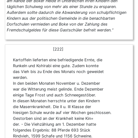
am Rande der Boker Heide in Untereichen ihren Kindern den
täglichen Schulweg von mehr als einer Stunde zu ersparen.
Außerdem sollte dadurch die Abwanderung von schulpflichtigen
Kindern aus der politischen Gemeinde in die benachbarten
Dorfschulen vermieden und Boke von der Zahlung des
Fremdschulgeldes für diese Gastschüler befreit werden.“
[222]
Kartoffeln lieferten eine befriedigende Ernte, die
Runkeln und Kohlrabi eine gute. Zudem konnte
das Vieh bis zu Ende des Monats noch geweidet
werden.
In den beiden Monaten November u. Dezember
war die Witterung meist gelinde. Ende Dezember
einige Tage Frost und auch Schneegestöber.
In diesen Monaten herrschte unter den Kindern
die Masernkrankheit. Die II u. III Klasse der
hiesigen Schule wurde auf vier Wochen geschlossen.
Gestorben sind an der Krankheit keine Kin=
der. - Die Viehzählung am 1. Dezember hatte
folgendes Ergebnis: 88 Pferde 693 Stück
Rindvieh, 1599 Schafe und 1156 Schweine.