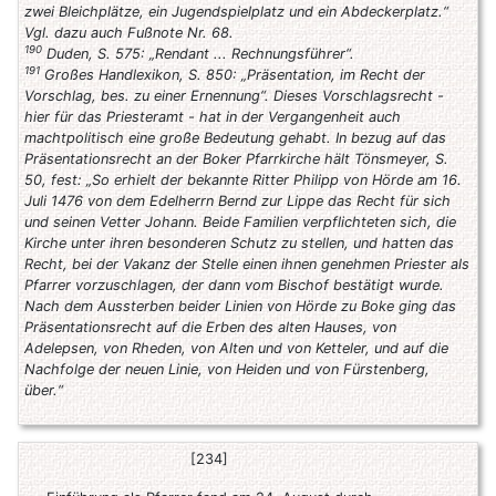
zwei Bleichplätze, ein Jugendspielplatz und ein Abdeckerplatz.“
Vgl. dazu auch Fußnote Nr. 68.
190
Duden, S. 575: „Rendant ... Rechnungsführer“.
191
Großes Handlexikon, S. 850: „Präsentation, im Recht der
Vorschlag, bes. zu einer Ernennung“. Dieses Vorschlagsrecht -
hier für das Priesteramt - hat in der Vergangenheit auch
machtpolitisch eine große Bedeutung gehabt. In bezug auf das
Präsentationsrecht an der Boker Pfarrkirche hält Tönsmeyer, S.
50, fest: „So erhielt der bekannte Ritter Philipp von Hörde am 16.
Juli 1476 von dem Edelherrn Bernd zur Lippe das Recht für sich
und seinen Vetter Johann. Beide Familien verpflichteten sich, die
Kirche unter ihren besonderen Schutz zu stellen, und hatten das
Recht, bei der Vakanz der Stelle einen ihnen genehmen Priester als
Pfarrer vorzuschlagen, der dann vom Bischof bestätigt wurde.
Nach dem Aussterben beider Linien von Hörde zu Boke ging das
Präsentationsrecht auf die Erben des alten Hauses, von
Adelepsen, von Rheden, von Alten und von Ketteler, und auf die
Nachfolge der neuen Linie, von Heiden und von Fürstenberg,
über.“
[234]