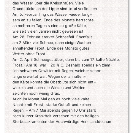
das Wasser über die Kreisstraßen. Viele
Grundstücke an der Lippe sind total verflossen
Am 5. Februar fing das Wasser wieder lang=
sam an zu fallen. Ende des Monats herrschte
an mehreren Tagen s eine so große Kälte,
wie seit vielen Jahren nicht gewesen ist.
Am 28. Februar starker Schneefall. Ebenfalls
am 2 März viel Schnee, dann einige Wochen
anhaltender Frost. Ende des Monats gutes
Wetter ohne Frost.
Am 2. April Schneegestöber, dann bis zum 17. kalte Nächte.
Frost.) Am 18. war – 20 % C. Deshalb abends ein ziem=
lich schweres Gewitter mit Regen, welcher schon
lange erwartet war. Wegen der anhalten=
den Kälte konnte die Obstblüte sich nicht ent=
wickeln und auch die Wiesen und Weiden
zeichten noch wenig Gras.
Auch im Monat Mai gab es noch viele kalte
Nächte mit Frost, starke Ostluft und keinen
Regen. – Am 7. Mai abends gegen 10 Uhr starb
nach kurzer Krankheit versehen mit den heiligen
Sterbesakramenten der Hochwürdige Herr Landdechan
___________________________________