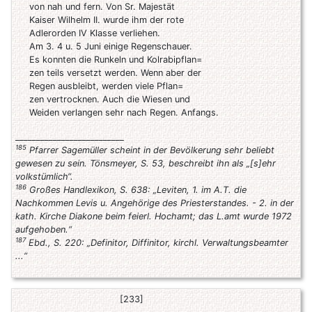
von nah und fern. Von Sr. Majestät
Kaiser Wilhelm II. wurde ihm der rote
Adlerorden IV Klasse verliehen.
Am 3. 4 u. 5 Juni einige Regenschauer.
Es konnten die Runkeln und Kolrabipflan=
zen teils versetzt werden. Wenn aber der
Regen ausbleibt, werden viele Pflan=
zen vertrocknen. Auch die Wiesen und
Weiden verlangen sehr nach Regen. Anfangs.
__________________________
185
Pfarrer Sagemüller scheint in der Bevölkerung sehr beliebt
gewesen zu sein. Tönsmeyer, S. 53, beschreibt ihn als „[s]ehr
volkstümlich“.
186
Großes Handlexikon, S. 638: „Leviten, 1. im A.T. die
Nachkommen Levis u. Angehörige des Priesterstandes. - 2. in der
kath. Kirche Diakone beim feierl. Hochamt; das L.amt wurde 1972
aufgehoben.“
187
Ebd., S. 220: „Definitor, Diffinitor, kirchl. Verwaltungsbeamter
...“
[233]