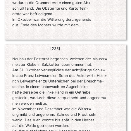
wodurch die Grummeternte einen guten Ab=
schluß fand. Die Obsternte und Kartoffeln=
ernte war befriedigend.
Im Oktober war die Witterung durchgehends
gut. Ende des Monats wurde mit dem
[235]
Neubau der Pastorat begonnen, welchen der Maurer=
meister Kloke in Salzkotten übernommen hat.
Am 31. Oktober verunglückte der achtjährige Schul=
knabe Franz Leiwesmeier, Sohn des Ackerwirts Hein=
rich Leiwesmeier zu Untereichen bei der Dreschma=
schine. In einem unbewachten Augenblicke
hatte derselbe die linke Hand in ein Getriebe
gesteckt, wodurch diese zerquetscht und abgenom=
men werden mußte.
Im November und Dezember war die Witter=
ung mild und angenehm. Schnee und Frost sehr
wenig. Das Vieh konnte bis spät in den Herbst
auf die Weide getrieben werden.