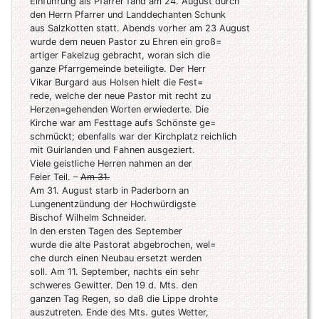
Einführung als Pfarrer fand am 24. August durch
den Herrn Pfarrer und Landdechanten Schunk
aus Salzkotten statt. Abends vorher am 23 August
wurde dem neuen Pastor zu Ehren ein groß=
artiger Fakelzug gebracht, woran sich die
ganze Pfarrgemeinde beteiligte. Der Herr
Vikar Burgard aus Holsen hielt die Fest=
rede, welche der neue Pastor mit recht zu
Herzen=gehenden Worten erwiederte. Die
Kirche war am Festtage aufs Schönste ge=
schmückt; ebenfalls war der Kirchplatz reichlich
mit Guirlanden und Fahnen ausgeziert.
Viele geistliche Herren nahmen an der
Feier Teil. –
Am 31.
Am 31. August starb in Paderborn an
Lungenentzündung der Hochwürdigste
Bischof Wilhelm Schneider.
In den ersten Tagen des September
wurde die alte Pastorat abgebrochen, wel=
che durch einen Neubau ersetzt werden
soll. Am 11. September, nachts ein sehr
schweres Gewitter. Den 19 d. Mts. den
ganzen Tag Regen, so daß die Lippe drohte
auszutreten. Ende des Mts. gutes Wetter,