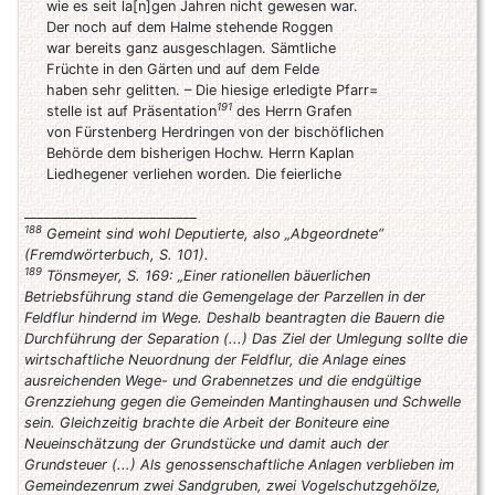
wie es seit la[n]gen Jahren nicht gewesen war.
Der noch auf dem Halme stehende Roggen
war bereits ganz ausgeschlagen. Sämtliche
Früchte in den Gärten und auf dem Felde
haben sehr gelitten. – Die hiesige erledigte Pfarr=
191
stelle ist auf Präsentation
des Herrn Grafen
von Fürstenberg Herdringen von der bischöflichen
Behörde dem bisherigen Hochw. Herrn Kaplan
Liedhegener verliehen worden. Die feierliche
__________________________
188
Gemeint sind wohl Deputierte, also „Abgeordnete“
(Fremdwörterbuch, S. 101).
189
Tönsmeyer, S. 169: „Einer rationellen bäuerlichen
Betriebsführung stand die Gemengelage der Parzellen in der
Feldflur hindernd im Wege. Deshalb beantragten die Bauern die
Durchführung der Separation (...) Das Ziel der Umlegung sollte die
wirtschaftliche Neuordnung der Feldflur, die Anlage eines
ausreichenden Wege- und Grabennetzes und die endgültige
Grenzziehung gegen die Gemeinden Mantinghausen und Schwelle
sein. Gleichzeitig brachte die Arbeit der Boniteure eine
Neueinschätzung der Grundstücke und damit auch der
Grundsteuer (...) Als genossenschaftliche Anlagen verblieben im
Gemeindezenrum zwei Sandgruben, zwei Vogelschutzgehölze,