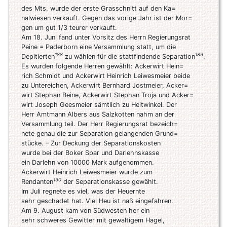
des Mts. wurde der erste Grasschnitt auf den Ka=
nalwiesen verkauft. Gegen das vorige Jahr ist der Mor=
gen um gut 1/3 teurer verkauft.
Am 18. Juni fand unter Vorsitz des Herrn Regierungsrat
Peine = Paderborn eine Versammlung statt, um die
188
189
Depitierten
zu wählen für die stattfindende Separation
.
Es wurden folgende Herren gewählt: Ackerwirt Hein=
rich Schmidt und Ackerwirt Heinrich Leiwesmeier beide
zu Untereichen, Ackerwirt Bernhard Jostmeier, Acker=
wirt Stephan Beine, Ackerwirt Stephan Troja und Acker=
wirt Joseph Geesmeier sämtlich zu Heitwinkel. Der
Herr Amtmann Albers aus Salzkotten nahm an der
Versammlung teil. Der Herr Regierungsrat bezeich=
nete genau die zur Separation gelangenden Grund=
stücke. – Zur Deckung der Separationskosten
wurde bei der Boker Spar und Darlehnskasse
ein Darlehn von 10000 Mark aufgenommen.
Ackerwirt Heinrich Leiwesmeier wurde zum
190
Rendanten
der Separationskasse gewählt.
Im Juli regnete es viel, was der Heuernte
sehr geschadet hat. Viel Heu ist naß eingefahren.
Am 9. August kam von Südwesten her ein
sehr schweres Gewitter mit gewaltigem Hagel,