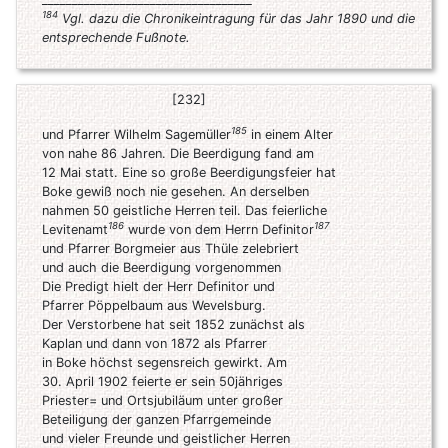
184
Vgl. dazu die Chronikeintragung für das Jahr 1890 und die
entsprechende Fußnote.
[232]
185
und Pfarrer Wilhelm Sagemüller
in einem Alter
von nahe 86 Jahren. Die Beerdigung fand am
12 Mai statt. Eine so große Beerdigungsfeier hat
Boke gewiß noch nie gesehen. An derselben
nahmen 50 geistliche Herren teil. Das feierliche
186
187
Levitenamt
wurde von dem Herrn Definitor
und Pfarrer Borgmeier aus Thüle zelebriert
und auch die Beerdigung vorgenommen
Die Predigt hielt der Herr Definitor und
Pfarrer Pöppelbaum aus Wevelsburg.
Der Verstorbene hat seit 1852 zunächst als
Kaplan und dann von 1872 als Pfarrer
in Boke höchst segensreich gewirkt. Am
30. April 1902 feierte er sein 50jähriges
Priester= und Ortsjubiläum unter großer
Beteiligung der ganzen Pfarrgemeinde
und vieler Freunde und geistlicher Herren