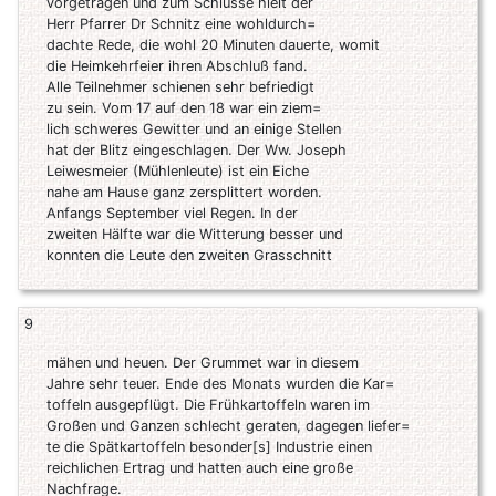
vorgetragen und zum Schlusse hielt der
Herr Pfarrer Dr Schnitz eine wohldurch=
dachte Rede, die wohl 20 Minuten dauerte, womit
die Heimkehrfeier ihren Abschluß fand.
Alle Teilnehmer schienen sehr befriedigt
zu sein. Vom 17 auf den 18 war ein ziem=
lich schweres Gewitter und an einige Stellen
hat der Blitz eingeschlagen. Der Ww. Joseph
Leiwesmeier (Mühlenleute) ist ein Eiche
nahe am Hause ganz zersplittert worden.
Anfangs September viel Regen. In der
zweiten Hälfte war die Witterung besser und
konnten die Leute den zweiten Grasschnitt
9
mähen und heuen. Der Grummet war in diesem
Jahre sehr teuer. Ende des Monats wurden die Kar=
toffeln ausgepflügt. Die Frühkartoffeln waren im
Großen und Ganzen schlecht geraten, dagegen liefer=
te die Spätkartoffeln besonder[s] Industrie einen
reichlichen Ertrag und hatten auch eine große
Nachfrage.