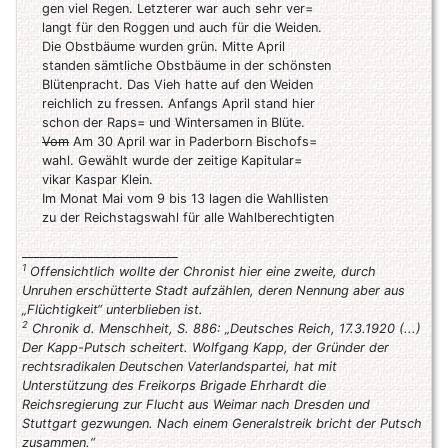
gen viel Regen. Letzterer war auch sehr ver=
langt für den Roggen und auch für die Weiden.
Die Obstbäume wurden grün. Mitte April
standen sämtliche Obstbäume in der schönsten
Blütenpracht. Das Vieh hatte auf den Weiden
reichlich zu fressen. Anfangs April stand hier
schon der Raps= und Wintersamen in Blüte.
Vom
Am 30 April war in Paderborn Bischofs=
wahl. Gewählt wurde der zeitige Kapitular=
vikar Kaspar Klein.
Im Monat Mai vom 9 bis 13 lagen die Wahllisten
zu der Reichstagswahl für alle Wahlberechtigten
__________________________
1
Offensichtlich wollte der Chronist hier eine zweite, durch
Unruhen erschütterte Stadt aufzählen, deren Nennung aber aus
„Flüchtigkeit“ unterblieben ist.
2
Chronik d. Menschheit, S. 886: „Deutsches Reich, 17.3.1920 (...)
Der Kapp-Putsch scheitert. Wolfgang Kapp, der Gründer der
rechtsradikalen Deutschen Vaterlandspartei, hat mit
Unterstützung des Freikorps Brigade Ehrhardt die
Reichsregierung zur Flucht aus Weimar nach Dresden und
Stuttgart gezwungen. Nach einem Generalstreik bricht der Putsch
zusammen.“