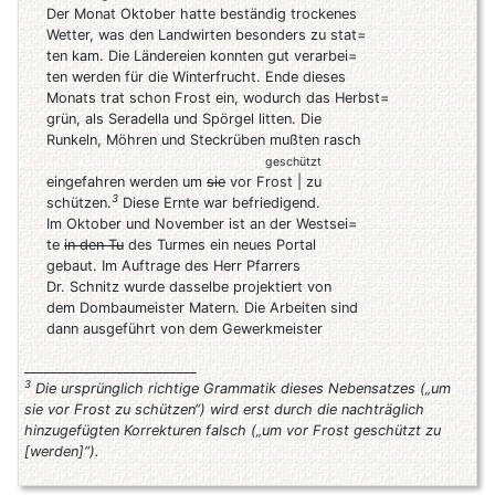
Der Monat Oktober hatte beständig trockenes
Wetter, was den Landwirten besonders zu stat=
ten kam. Die Ländereien konnten gut verarbei=
ten werden für die Winterfrucht. Ende dieses
Monats trat schon Frost ein, wodurch das Herbst=
grün, als Seradella und Spörgel litten. Die
Runkeln, Möhren und Steckrüben mußten rasch
geschützt
eingefahren werden um
sie
vor Frost | zu
3
schützen.
Diese Ernte war befriedigend.
Im Oktober und November ist an der Westsei=
te
in den Tu
des Turmes ein neues Portal
gebaut. Im Auftrage des Herr Pfarrers
Dr. Schnitz wurde dasselbe projektiert von
dem Dombaumeister Matern. Die Arbeiten sind
dann ausgeführt von dem Gewerkmeister
__________________________
3
Die ursprünglich richtige Grammatik dieses Nebensatzes („um
sie vor Frost zu schützen“) wird erst durch die nachträglich
hinzugefügten Korrekturen falsch („um vor Frost geschützt zu
[werden]“).