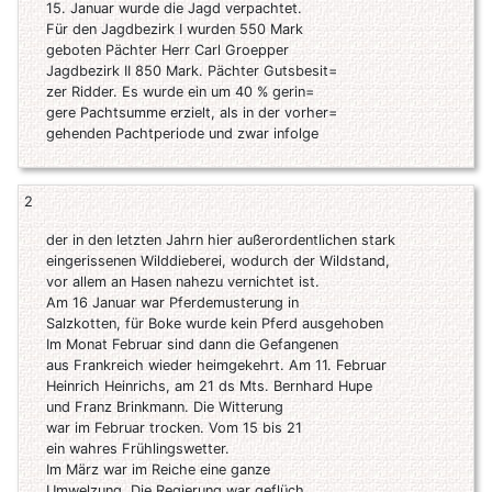
15. Januar wurde die Jagd verpachtet.
Für den Jagdbezirk I wurden 550 Mark
geboten Pächter Herr Carl Groepper
Jagdbezirk II 850 Mark. Pächter Gutsbesit=
zer Ridder. Es wurde ein um 40 % gerin=
gere Pachtsumme erzielt, als in der vorher=
gehenden Pachtperiode und zwar infolge
2
der in den letzten Jahrn hier außerordentlichen stark
eingerissenen Wilddieberei, wodurch der Wildstand,
vor allem an Hasen nahezu vernichtet ist.
Am 16 Januar war Pferdemusterung in
Salzkotten, für Boke wurde kein Pferd ausgehoben
Im Monat Februar sind dann die Gefangenen
aus Frankreich wieder heimgekehrt. Am 11. Februar
Heinrich Heinrichs, am 21 ds Mts. Bernhard Hupe
und Franz Brinkmann. Die Witterung
war im Februar trocken. Vom 15 bis 21
ein wahres Frühlingswetter.
Im März war im Reiche eine ganze
Umwelzung. Die Regierung war geflüch