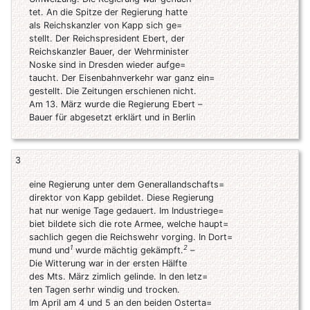
tet. An die Spitze der Regierung hatte
als Reichskanzler von Kapp sich ge=
stellt. Der Reichspresident Ebert, der
Reichskanzler Bauer, der Wehrminister
Noske sind in Dresden wieder aufge=
taucht. Der Eisenbahnverkehr war ganz ein=
gestellt. Die Zeitungen erschienen nicht.
Am 13. März wurde die Regierung Ebert –
Bauer für abgesetzt erklärt und in Berlin
3
eine Regierung unter dem Generallandschafts=
direktor von Kapp gebildet. Diese Regierung
hat nur wenige Tage gedauert. Im Industriege=
biet bildete sich die rote Armee, welche haupt=
sachlich gegen die Reichswehr vorging. In Dort=
1
2
mund und
wurde mächtig gekämpft.
–
Die Witterung war in der ersten Hälfte
des Mts. März zimlich gelinde. In den letz=
ten Tagen serhr windig und trocken.
Im April am 4 und 5 an den beiden Osterta=