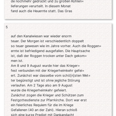
de nochmehr gedrückt und zu großen Kohlen=
lieferungen verurteilt. In diesem Monat
fand auch die Heuernte statt. Das Gras
5
auf den Kanalwiesen war wieder enorm
teuer. Der Morgen ist verschiedentlich doppelt
so teuer gewesen wie im Jahre vorher. Auch die Roggen=
ernte ist befriedigend ausgefallen. Die Hauptsache
ist, daß der Roggen trocken unter Dach gekom=
men ist.
Am 8 und 9 August wurde hier das Krieger=
fest verbunden mit der Kriegerheimkehr gefei=
ert. Zunächst war dasselbe vom schö[n]sten Wet=
ter begünstigt und ist ohne jegliche Störung
verlaufen. Am 2 Tage also am 9 August
wurde die Kriegerheimkehr gefeiert.
Zunächst zogen die Krieger und Schützen zum
Festgottesdienste zur Pfarrkirche. Dort war erst
ein feierliches Requiem für die im Kriege
Gefallenen (40 an der Zahl). Hieran schloß
sich eine kurze Predigt mit Dankandacht