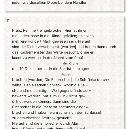
jedenfalls dieselben Diebe bei dem Händler
11
Franz Remmert eingebrochen Hier ist ihnen
die Ladenkasse in die Hände gefallen; es sollen
mehrere Hundert Mark gewesen sein. Hierauf
sind die Diebe verscheucht [worden] und haben dann durch
das Küchenfenster das Weite gesucht, ohne er=
kannt zu werden. In der Nacht vom 9 auf
der Kirche
den 10 Dezember ist in die Sakristei | einge=
haben
brochen [worden] Die Einbrecher | die Schränke durch=
wühlt. Den eisernen Schrank, worin die Kel=
che und die sonstigen Wertgegenstände auf=
bewahrt werden, hat zum Glück nicht ge=
öffnet werden können. Dann sind die
Einbrecher in die Pastorat nochmals einge=
brochen und [haben] wahrscheinlich den Schlüssel
zu dem eisernen Schrank gesucht.
Hierauf sind die Einbrecher durch Alarm
in der Pfarrei und durch Hundege[be]ll auf