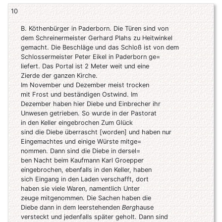
10
B. Köthenbürger in Paderborn. Die Türen sind von
dem Schreinermeister Gerhard Plahs zu Heitwinkel
gemacht. Die Beschläge und das Schloß ist von dem
Schlossermeister Peter Eikel in Paderborn ge=
liefert. Das Portal ist 2 Meter weit und eine
Zierde der ganzen Kirche.
Im November und Dezember meist trocken
mit Frost und beständigen Ostwind. Im
Dezember haben hier Diebe und Einbrecher ihr
Unwesen getrieben. So wurde in der Pastorat
in den Keller eingebrochen Zum Glück
sind die Diebe überrascht [worden] und haben nur
Eingemachtes und einige Würste mitge=
nommen. Dann sind die Diebe in dersel=
ben Nacht beim Kaufmann Karl Groepper
eingebrochen, ebenfalls in den Keller, haben
sich Eingang in den Laden verschafft, dort
haben sie viele Waren, namentlich Unter
zeuge mitgenommen. Die Sachen haben die
Diebe dann in dem leerstehenden
Berg
hause
versteckt und jedenfalls später geholt. Dann sind