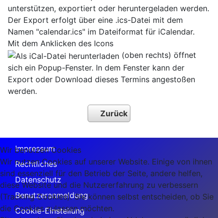
unterstützen, exportiert oder heruntergeladen werden.
Der Export erfolgt über eine .ics-Datei mit dem
Namen "calendar.ics" im Dateiformat für iCalendar.
Mit dem Anklicken des Icons
(oben rechts) öffnet
sich ein Popup-Fenster. In dem Fenster kann der
Export oder Download dieses Termins angestoßen
werden.
Zurück
Impressum
Wir benutzen Cookies
Wir nutzen Cookies auf unserer Website. Einige von ihnen
Rechtliches
sind essenziell für den Betrieb der Seite, andere helfen,
Datenschutz
diese Website und die Nutzererfahrung zu verbessern
Benutzeranmeldung
(Tracking Cookies). Sie können selbst entscheiden, ob Sie
die Cookies zulassen möchten.
Cookie-Einstellung