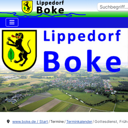
Suchen
www.boke.de / Start
Termine
Terminkalender
Gottesdienst, Früh