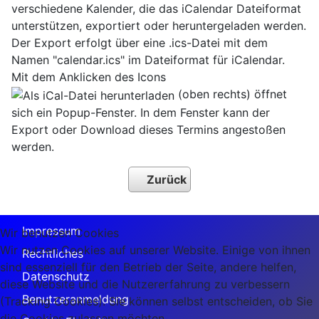
verschiedene Kalender, die das iCalendar Dateiformat
unterstützen, exportiert oder heruntergeladen werden.
Der Export erfolgt über eine .ics-Datei mit dem
Namen "calendar.ics" im Dateiformat für iCalendar.
Mit dem Anklicken des Icons
(oben rechts) öffnet
sich ein Popup-Fenster. In dem Fenster kann der
Export oder Download dieses Termins angestoßen
werden.
Zurück
Impressum
Wir benutzen Cookies
Wir nutzen Cookies auf unserer Website. Einige von ihnen
Rechtliches
sind essenziell für den Betrieb der Seite, andere helfen,
Datenschutz
diese Website und die Nutzererfahrung zu verbessern
Benutzeranmeldung
(Tracking Cookies). Sie können selbst entscheiden, ob Sie
die Cookies zulassen möchten.