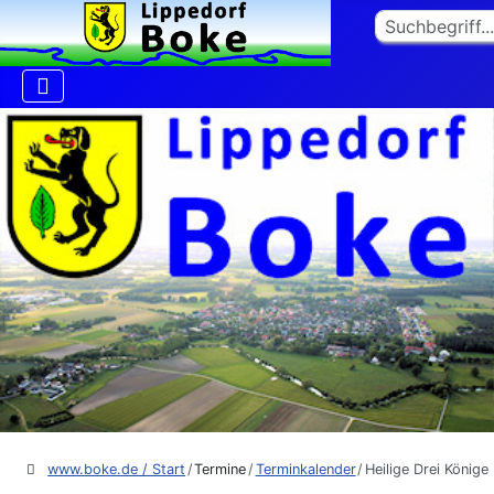
Suchen
www.boke.de / Start
Termine
Terminkalender
Heilige Drei Könige